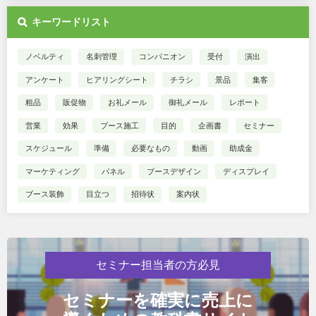
キーワードリスト
ノベルティ
名刺管理
コンパニオン
受付
演出
アンケート
ヒアリングシート
チラシ
景品
集客
粗品
販促物
お礼メール
御礼メール
レポート
営業
効果
ブース施工
目的
企画書
セミナー
スケジュール
準備
必要なもの
動画
助成金
マーケティング
パネル
ブースデザイン
ディスプレイ
ブース装飾
目立つ
招待状
案内状
セミナー担当者の方必見
セミナーを確実に売上に