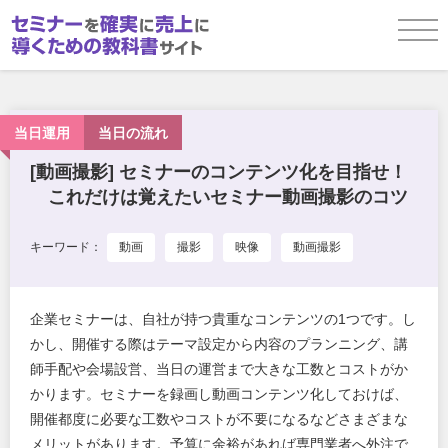
企画／事前準備
当日運用
当日の流れ
[動画撮影] セミナーのコンテンツ化を目指せ！
これだけは覚えたいセミナー動画撮影のコツ
当日運用
キーワード：
動画
撮影
映像
動画撮影
参加者フォローアップ
企業セミナーは、自社が持つ貴重なコンテンツの1つです。し
かし、開催する際はテーマ設定から内容のプランニング、講
お役立ち資料ダウンロード
師手配や会場設営、当日の運営まで大きな工数とコストがか
かります。セミナーを録画し動画コンテンツ化しておけば、
開催都度に必要な工数やコストが不要になるなどさまざまな
メリットがあります。予算に余裕があれば専門業者へ外注で