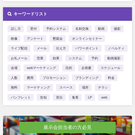
キーワードリスト
話し方
受付
予約システム
名刺交換
動画
撮影
映像
アンケート
懇親会
オンラインセミナー
ライブ配信
メール
伝え方
パワーポイント
ノベルティ
お礼メール
営業
効果
システム
予約
動画撮影
会場
webマーケティング
目的
企画書
スケジュール
人数
費用
プロモーション
ブランディング
料金
無料
マーケティング
スペース
場所
チラシ
パンフレット
告知
宣伝
集客
LP
web
展示会担当者の方必見