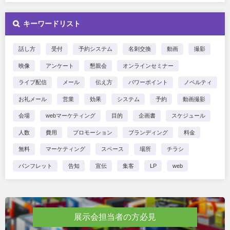
キーワードリスト
話し方
受付
予約システム
名刺交換
動画
撮影
映像
アンケート
懇親会
オンラインセミナー
ライブ配信
メール
伝え方
パワーポイント
ノベルティ
お礼メール
営業
効果
システム
予約
動画撮影
会場
webマーケティング
目的
企画書
スケジュール
人数
費用
プロモーション
ブランディング
料金
無料
マーケティング
スペース
場所
チラシ
パンフレット
告知
宣伝
集客
LP
web
展示会担当者の方必見