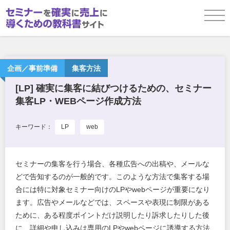
企画／事前準備
企画／事前準備
集客方法
[LP] 確実に集客に結びつけるための、セミナー
集客LP・WEBページ作成方法
当日運用
キーワード：
LP
web
参加者フォローアップ
セミナーの集客を行う場合、各種広告への出稿や、メールな
どで告知するのが一般的です。このような方法で集客する場
お役立ち資料ダウンロード
合には特に対象セミナー向けのLPやwebページが重要になり
ます。広告やメールなどでは、スペースや表現に制限がある
ために、ある程度ポイントだけ説明したり訴求したりした後
に、詳細や申し込みは専用のLPやwebページに誘導する方法