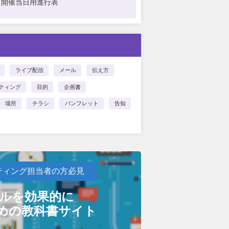
開催当日用進行表
ライブ配信
メール
伝え方
ケティング
目的
企画書
場所
チラシ
パンフレット
告知
ティング担当者の方必見
ールを効果的に
めの教科書サイト