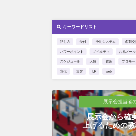
キーワードリスト
話し方
受付
予約システム
名刺交
パワーポイント
ノベルティ
お礼メール
スケジュール
人数
費用
プロモー
宣伝
集客
LP
web
展示会担当者
展示会から確
上げるための教