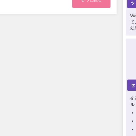
ッ
W
て
効
セ
企
ル