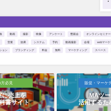
換
動画
撮影
映像
アンケート
懇親会
オンラインセミナー
営業
効果
システム
予約
動画撮影
会場
webマー
ション
ブランディング
料金
無料
マーケティング
スペース
の方必見
販促・マーケ
実に売上を
MAツ
科書サイト
活用するた