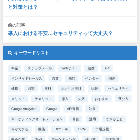
と対策とは？
前の記事
導入における不安…セキュリティって大丈夫？
キーワードリスト
料金
ステップメール
webサイト
連携
API
インサイドセールス
営業
種類
ベンダー
国産
価格
月額
無料
シナリオ設計
比較
セキュリティ
メリット
デメリット
導入
失敗
おすすめ
選び方
Google Analytics
Google
API連携
効果
マーケティングオートメーション
目的
活用
できること
何ができる
機能
BIツール
CRM
市場規模
中小企業
BtoB
マーケティング
使い方
顧客管理