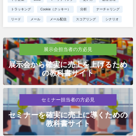
トラッキング
Cookie（クッキー）
分析
ナーチャリング
リード
メール
メール配信
スコアリング
シナリオ
展示会担当者の方必見
展示会から確実に売上を上げるため
の教科書サイト
セミナー担当者の方必見
セミナーを確実に売上に導くための
教科書サイト