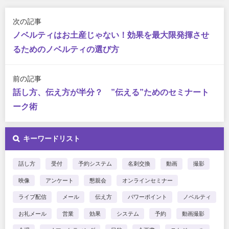
次の記事
ノベルティはお土産じゃない！効果を最大限発揮させ
るためのノベルティの選び方
前の記事
話し方、伝え方が半分？ ”伝える”ためのセミナート
ーク術
キーワードリスト
話し方
受付
予約システム
名刺交換
動画
撮影
映像
アンケート
懇親会
オンラインセミナー
ライブ配信
メール
伝え方
パワーポイント
ノベルティ
お礼メール
営業
効果
システム
予約
動画撮影