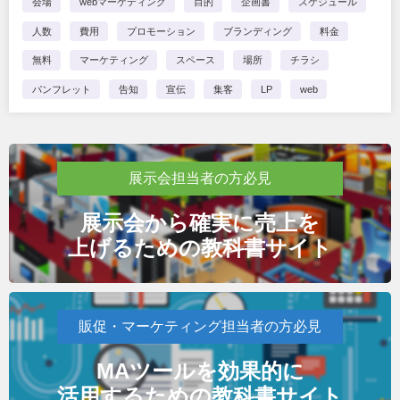
会場
webマーケティング
目的
企画書
スケジュール
人数
費用
プロモーション
ブランディング
料金
無料
マーケティング
スペース
場所
チラシ
パンフレット
告知
宣伝
集客
LP
web
展示会担当者の方必見
展示会から確実に売上を
上げるための教科書サイト
販促・マーケティング担当者の方必見
MAツールを効果的に
活用するための教科書サイト