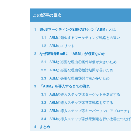
この記事の目次
1
BtoBマーケティング戦略のひとつ「ABM」とは
ABMに類似するマーケティング戦略との違い
1.1
ABMのメリット
1.2
2
なぜ製造業BtoBに「ABM」が必要なのか
ABMが必要な理由①案件単価が大きいため
2.1
ABMが必要な理由②検討期間が長いため
2.2
ABMが必要な理由③関与者が多いため
2.3
3
「ABM」を導入するまでの流れ
ABMの導入ステップ①ターゲットを選定する
3.1
ABMの導入ステップ②営業戦略を立てる
3.2
ABMの導入ステップ③キーパーソンにアプローチす
3.3
ABMの導入ステップ④効果測定を行い改善につなげ
3.4
4
まとめ