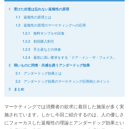
1
受けた好意は忘れない返報性の原理
返報性の原理とは
1.1
返報性の原理のマーケティングへの応用
1.2
無料サンプルや試食
1.2.1
初回購入割引
1.2.2
手土産などの持参
1.2.3
最初に高い要求をする「ドア・イン・ザ・フェイス」
1.2.4
2
弱いものに同情・共感を誘うアンダードッグ効果
アンダードッグ効果とは
2.1
アンダードッグ効果のマーケティング応用例とポイント
2.2
3
まとめ
マーケティングでは消費者の欲求に着目した施策が多く実
施されています。しかし今回ご紹介するのは、人の優しさ
にフォーカスした返報性の理論とアンダードッグ効果とい