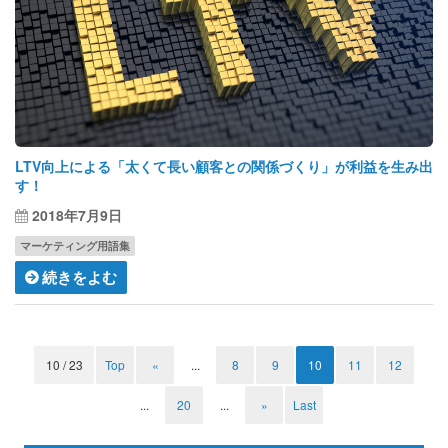
LTV向上による「太くて長い顧客との関係づくり」が利益を生み出
す！
2018年7月9日
マーケティング用語集
続きをよむ
10 / 23
Top
«
...
8
9
10
11
12
...
20
...
»
Last