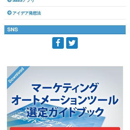
SaaSアプリ
アイデア発想法
SNS

