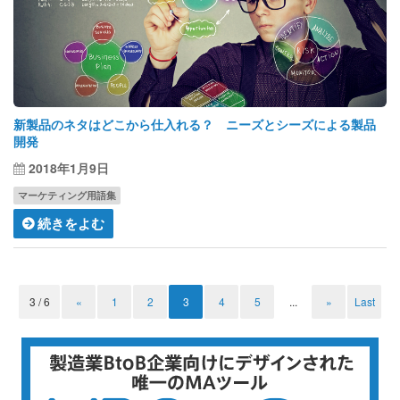
新製品のネタはどこから仕入れる？ ニーズとシーズによる製品
開発
2018年1月9日
マーケティング用語集
続きをよむ
3 / 6
«
1
2
3
4
5
...
»
Last