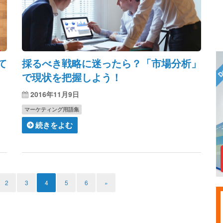
て
採るべき戦略に迷ったら？「市場分析」
で現状を把握しよう！
2016年11月9日
マーケティング用語集
続きをよむ
2
3
4
5
6
»