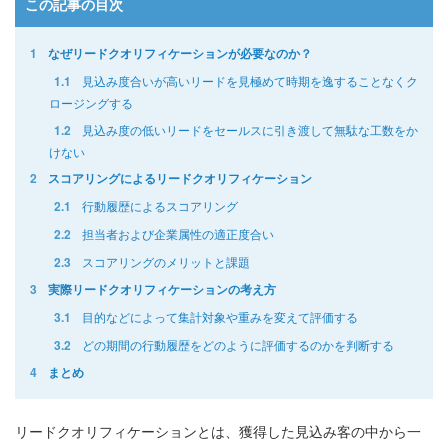
この記事の目次
1
なぜリードクオリフィケーションが必要なのか？
見込み度合いが高いリードを見極めて時期を逸することなくク
1.1
ロージングする
見込み度の低いリードをセールスに引き渡して無駄な工数をか
1.2
けない
2
スコアリングによるリードクオリフィケーション
行動履歴によるスコアリング
2.1
担当者および企業属性の適正度合い
2.2
スコアリングのメリットと課題
2.3
3
実際リードクオリフィケーションの考え方
目的などによって集計対象や重みを変えて評価する
3.1
どの期間の行動履歴をどのように評価するのかを判断する
3.2
4
まとめ
リードクオリフィケーションとは、獲得した見込み客の中から一