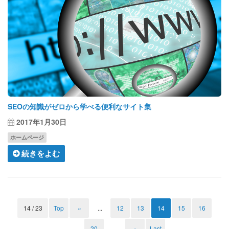
SEOの知識がゼロから学べる便利なサイト集
2017年1月30日
ホームページ
続きをよむ
14 / 23
Top
«
...
12
13
14
15
16
...
20
...
»
Last