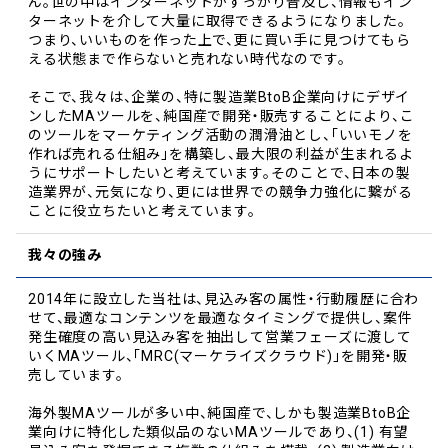
ん。世の中はインターネットがすっかり普及し、情報もイン
ターネットを介して大量に取得できるようになりました。
つまり、いいものを作った上で、更に買い手に見つけてもら
える状態まで作らないと売れない時代なのです。
そこで、我々は、企業の、特に製造業BtoB企業向けにデザイ
ンしたMAツールを、純国産で開発・販売することにより、こ
のツールをマーケティング活動の潤滑油とし、「いいモノを
作れば売れる仕組み」を構築し、最大限の利益が生まれるよ
うにサポートしたいと考えています。そのことで、日本の製
造業界が、元気になり、更には世界での競争力強化に繋がる
ことに役立ちたいと考えています。
我々の強み
2014年に設立した当社は、見込み客の属性・行動履歴に合わ
せて、最適なコンテンツを最適なタイミングで提供し、案件
発生確度の高い見込み客を抽出して営業フェーズに渡して
いくMAツール、「MRC(マーケライズクラウド)」を開発・販
売しています。
海外製MAツールが多い中、純国産で、しかも製造業BtoB企
業向けに特化した類似品のないMAツールであり、(1) 有望